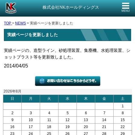
株式会社NKホールディングス
MENU
TOP
>
NEWS
> 実績ページを更新しました
実績ページを更新しました
実績ページの、造型ライン、砂処理装置、集塵機、水処理装置、シ
ョットブラスト等を更新致しました。
2014/04/05
2026年8月
日
月
火
水
木
金
土
26
27
28
29
30
31
1
2
3
4
5
6
7
8
9
10
11
12
13
14
15
16
17
18
19
20
21
22
23
24
25
26
27
28
29