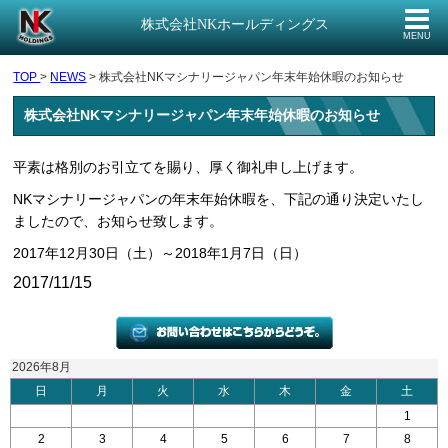
株式会社NKホールディングス
MENU
TOP
>
NEWS
> 株式会社NKマシナリージャパン年末年始休暇のお知らせ
株式会社NKマシナリージャパン年末年始休暇のお知らせ
平素は格別のお引立てを賜り、厚く御礼申し上げます。
NKマシナリージャパンの年末年始休暇を、下記の通り決定いたし
ましたので、お知らせ致します。
2017年12月30日（土）～2018年1月7日（日）
2017/11/15
2026年8月
日
月
火
水
木
金
土
26
27
28
29
30
31
1
2
3
4
5
6
7
8